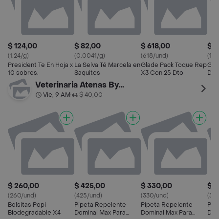
$ 124,00
$ 82,00
$ 618,00
$ 2
(1.24/g)
(0.0041/g)
(618/und)
(10
President Te En Hoja x
La Selva Té Marcela en
Glade Pack Toque Rep
Gla
10 sobres.
Saquitos
X3 Con 25 Dto
Des
20%
Veterinaria Atenas By Palermo
Vie, 9 AM
$ 40,00
•
$ 260,00
$ 425,00
$ 330,00
$ 3
(260/und)
(425/und)
(330/und)
(37
Bolsitas Popi
Pipeta Repelente
Pipeta Repelente
Pip
Biodegradable X4
Dominal Max Para
Dominal Max Para
Dom