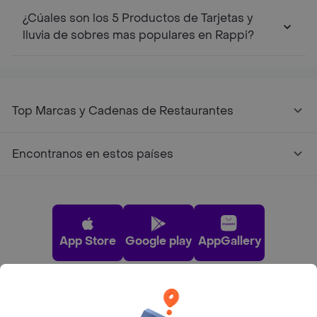
¿Cúales son los 5 Productos de Tarjetas y
lluvia de sobres mas populares en Rappi?
Top Marcas y Cadenas de Restaurantes
Encontranos en estos países
App Store
Google play
AppGallery
Pide tu comida favorita cerca de ti