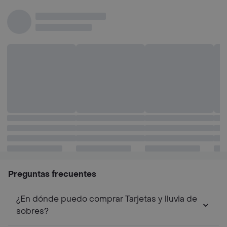
Perros de 10 a 25
Gatos de 0 a 4 Kilos
Gat
Kilos
Kilo
Preguntas frecuentes
¿En dónde puedo comprar Tarjetas y lluvia de
sobres?