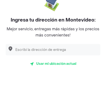
Categorías
Ingresa tu dirección en Montevideo:
Unite a Rappi
Mejor servicio, entregas más rápidas y los precios
más convenientes!
Sobre Rappi
Facebook
Twitter
Instagram
Usar mi ubicación actual
©
2026
Rappi Inc. All rights reserved.