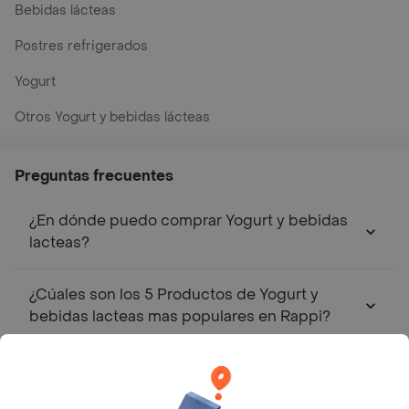
¿Cúales son los 5 Productos de Yogurt y
bebidas lacteas mas populares en Rappi?
Top Marcas y Cadenas de Restaurantes
Encontranos en estos países
App Store
Google play
AppGallery
Pide tu comida favorita cerca de ti