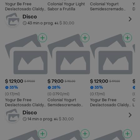
Yogur Be Free
Colonial Yogur Light
Colonial Yogurt
Yog
Deslactosado Claldy
Sabor a Frutilla
Semidescremado
Des
Durazno
Sabor Vainilla
Frut
Disco
43 min o prog.
$ 30,00
•
$ 129,00
$ 79,00
$ 129,00
$ 7
$ 199,00
$ 110,00
$ 199,00
35%
28%
35%
2
(0.17/ml)
(0.0790/ml)
(0.17/ml)
(0.
Yogur Be Free
Colonial Yogurt
Yogur Be Free
Col
Deslactosado Claldy
Semidescremado
Deslactosado Claldy
Ligh
Durazno
Sabor Vainilla
Frutilla
Disco
14 min o prog.
$ 30,00
•