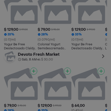
$ 129,00
$ 79,00
$ 129,00
$ 7
$ 199,00
$ 110,00
$ 199,00
35%
28%
35%
2
(0.17/ml)
(0.0790/ml)
(0.17/ml)
(0.
Yogur Be Free
Colonial Yogurt
Yogur Be Free
Col
Deslactosado Claldy
Semidescremado
Deslactosado Claldy
Ligh
Durazno
Sabor Vainilla
Frutilla
Devoto Fresh Market
Sab, 8 AM
$ 30,00
•
$ 79,00
$ 129,00
$ 64,00
$ 1
$ 110,00
$ 199,00
28%
35%
(0.43/g)
3