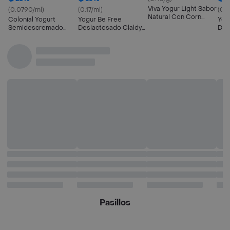
Viva Yogur Light Sabor
(0.0790/ml)
(0.17/ml)
(0.1
Natural Con Corn
Colonial Yogurt
Yogur Be Free
Yog
Flakes
Semidescremado
Deslactosado Claldy
Des
Sabor Vainilla
Durazno
Frut
Pasillos
Bebidas lácteas
Postres refrigerados
Yogurt
Otros Yogurt y bebidas lácteas
Preguntas frecuentes
¿En dónde puedo comprar Yogurt y bebidas
lacteas?