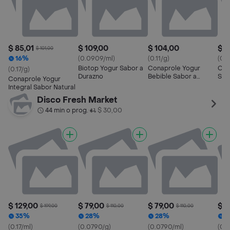
$ 85,01
$ 109,00
$ 104,00
$ 8
$ 101,00
16%
(0.0909/ml)
(0.11/g)
(0.
Biotop Yogur Sabor a
Conaprole Yogur
Col
(0.17/g)
Durazno
Bebible Sabor a
Sem
Conaprole Yogur
Vainilla Viva sin Azúcar
Sabo
Integral Sabor Natural
Disco Fresh Market
44 min o prog.
$ 30,00
•
$ 129,00
$ 79,00
$ 79,00
$ 1
$ 199,00
$ 110,00
$ 110,00
35%
28%
28%
3
(0.17/ml)
(0.0790/g)
(0.0790/ml)
(0.1