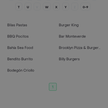
T
U
V
W
X
Y
Z
0-9
Bilas Pastas
Burger King
BBQ Pocitos
Bar Monteverde
Bahía Sea Food
Brooklyn Pizza & Burger Night
Bendito Burrito
Billy Burgers
Bodegón Criollo
1