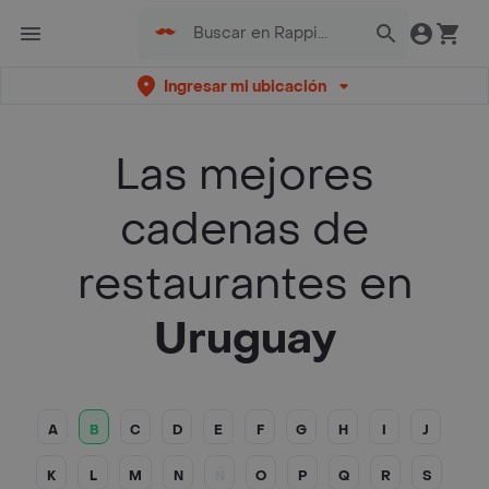
Ingresar mi ubicación
Las mejores
cadenas de
restaurantes en
Uruguay
A
B
C
D
E
F
G
H
I
J
K
L
M
N
Ñ
O
P
Q
R
S