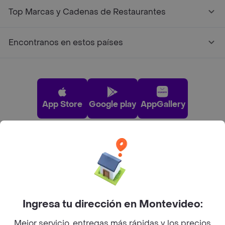
Top Marcas y Cadenas de Restaurantes
Encontranos en estos países
App Store
Google play
AppGallery
Pide tu comida favorita cerca de ti
Categorías
Ingresa tu dirección en Montevideo:
Unite a Rappi
Mejor servicio, entregas más rápidas y los precios