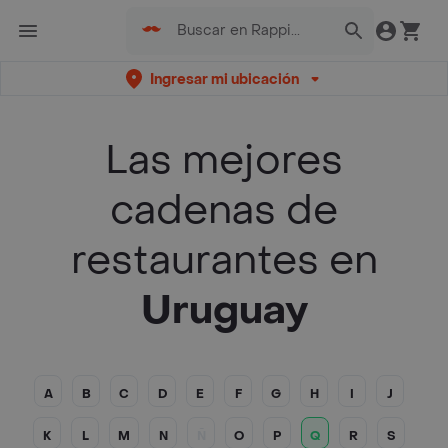
Ingresar mi ubicación
Las mejores
cadenas de
restaurantes en
Uruguay
A
B
C
D
E
F
G
H
I
J
K
L
M
N
Ñ
O
P
Q
R
S