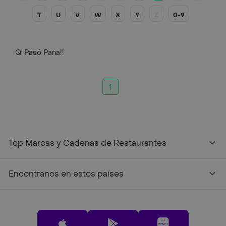
T
U
V
W
X
Y
Z
0-9
Q' Pasó Pana!!
1
Top Marcas y Cadenas de Restaurantes
Encontranos en estos países