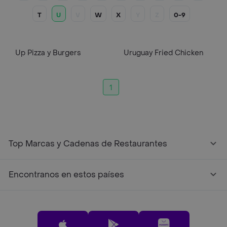
T
U
V
W
X
Y
Z
0-9
Up Pizza y Burgers
Uruguay Fried Chicken
1
Top Marcas y Cadenas de Restaurantes
Encontranos en estos países