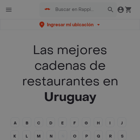
Ingresar mi ubicación
Las mejores
cadenas de
restaurantes en
Uruguay
A
B
C
D
E
F
G
H
I
J
K
L
M
N
Ñ
O
P
Q
R
S