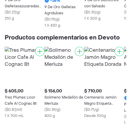
9 De Oro
9 De Oro Bizcochos
9 De Or
-
26
%
Galletasazucaradas
con Salvado
Coo
9 De Oro Galletas
Pq
(
$0.27/g
)
(
$0.30/g
)
(
$0
Agridulces
210 g
1 X 200 g
120
(
$0.19/g
)
1 X 420 g
Productos complementarios en Devoto
$ 605,00
$ 156,00
$ 710,00
$ 1
Tres Plumas Licor
Solimeno Medallón de
Centenario Jamón
Cafe Al Cognac Bt
Merluza
Magro Etiqueta
Pre
(
$0.87/ml
)
(
$0.39/g
)
Dorada
(
$0.71/g
)
Lomi
1 X 700 mL
400 g
Desde 100g
(
$0.
1 X