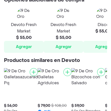
Opciones adicionales de compra
Devoto Fresh
Devoto Fresh
Disco
Market
Market
$ 55,00
$ 55,00
$ 55,00
Agregar
Agregar
Agrega
Productos similares en Devoto
$ 56,00
$ 79,00
$ 108,00
$ 59,00
$ 6