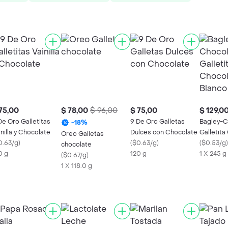
75,00
$ 78,00
$ 96,00
$ 75,00
$ 129,0
De Oro Galletitas
9 De Oro Galletas
Bagley-C
-
18
%
inilla y Chocolate
Dulces con Chocolate
Galletita
Oreo Galletas
0.63/g
)
(
$0.63/g
)
Blanco
(
$0.53/g
)
chocolate
0 g
120 g
1 X 245 g
(
$0.67/g
)
1 X 118.0 g