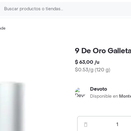
ade
9 De Oro Gallet
$ 63,00
/
u
$0.53/g
(
120 g
)
Devoto
Disponible en
Mont
1