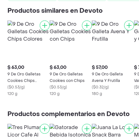
Productos similares en Devoto
$ 63,00
$ 63,00
$ 57,00
$ 
9 De Oro Galletas
9 De Oro Galletas
9 De Oro Galleta
9 
Cookies Chips
Cookies con Chips
Avena Y Frutilla
Va
Colores
(
$0.53/g
)
(
$0.53/g
)
(
$0.32/g
)
(
$
120 g
120 g
180 g
12
Productos complementarios en Devoto