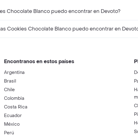
res a 9 De Oro Galletas Cookies Chocolate Blanco puedo encontrar en Devoto?
uctos complementarios a 9 De Oro Galletas Cookies Chocolate Blanco puedo encontrar en Devo
Encontranos en estos países
P
Argentina
D
Brasil
P
Chile
H
m
Colombia
C
Costa Rica
P
Ecuador
H
México
S
Perú