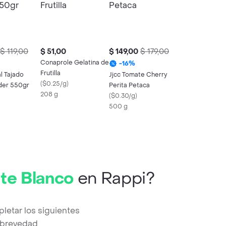
$ 119,00
$ 51,00
$ 149,00
$ 179,00
Conaprole Gelatina de
-
16
%
Frutilla
l Tajado
Jjcc Tomate Cherry
(
$0.25/g
)
íder 550gr
Perita Petaca
208 g
(
$0.30/g
)
500 g
te Blanco
en Rappi?
letar los siguientes
a brevedad