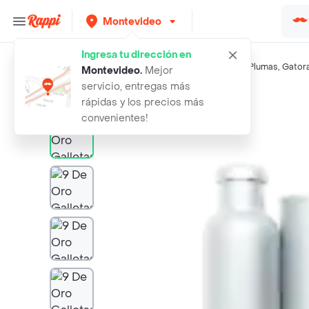
Montevideo
Ingresa tu dirección en
Búsquedas relacionadas:
Galletas
,
9 De Oro
,
Oreo
,
Tres Plumas
,
Gator
Montevideo
.
Mejor
servicio, entregas más
Rappi
9 de oro galletas cookies chocolate
rápidas y los precios más
convenientes!