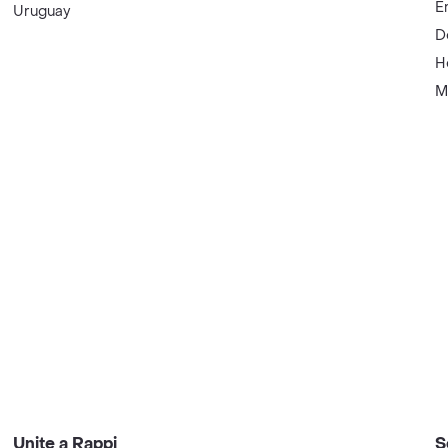
E
Uruguay
D
H
M
Unite a Rappi
S