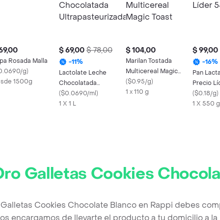
69,00
$ 69,00
$ 78,00
$ 104,00
$ 99,00
pa Rosada Malla
Marilan Tostada
-
11
%
-
16
%
0.0690/g
)
Multicereal Magic
Lactolate Leche
Pan Lacta
sde 1500g
Toast
(
$0.95/g
)
Chocolatada
Precio L
1 x 110 g
Ultrapasteurizada
(
$0.0690/ml
)
(
$0.18/g
)
1 X 1 L
1 X 550 g
Oro Galletas Cookies Chocola
 Galletas Cookies Chocolate Blanco en Rappi debes comp
os encargamos de llevarte el producto a tu domicilio a l