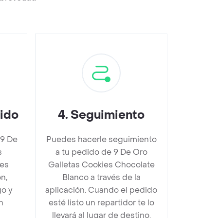
dido
4
.
Seguimiento
 9 De
Puedes hacerle seguimiento
s
a tu pedido de 9 De Oro
es
Galletas Cookies Chocolate
n,
Blanco a través de la
go y
aplicación. Cuando el pedido
n
esté listo un repartidor te lo
llevará al lugar de destino.