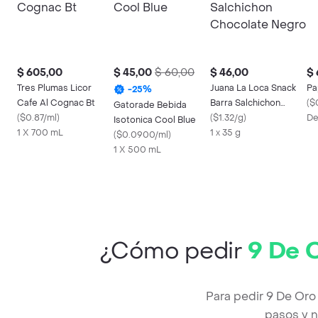
$ 605,00
$ 45,00
$ 60,00
$ 46,00
$ 
Tres Plumas Licor
Juana La Loca Snack
Pa
-
25
%
Cafe Al Cognac Bt
Barra Salchichon
(
$
Gatorade Bebida
(
$0.87/ml
)
Chocolate Negro
(
$1.32/g
)
De
Isotonica Cool Blue
1 X 700 mL
1 x 35 g
(
$0.0900/ml
)
1 X 500 mL
¿Cómo pedir
9 De 
Para pedir 9 De Oro
pasos y n