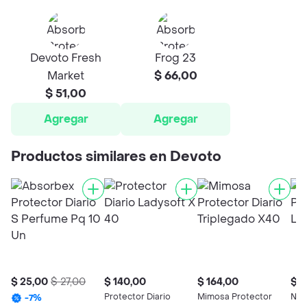
Devoto Fresh
Frog 23
Market
$ 66,00
$ 51,00
Agregar
Agregar
Productos similares en Devoto
$ 25,00
$ 27,00
$ 140,00
$ 164,00
$ 3
Protector Diario
Mimosa Protector
Nos
-
7
%