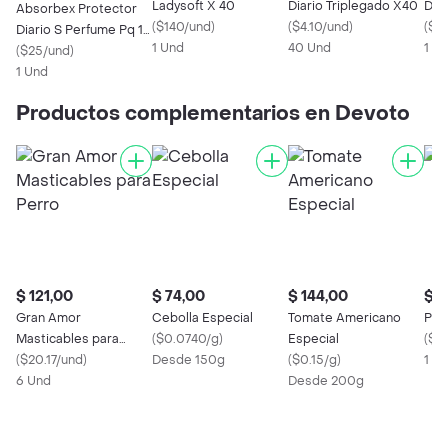
Ladysoft X 40
Diario Triplegado X40
Dia
Absorbex Protector
(
$140/und
)
(
$4.10/und
)
(
$6.
Diario S Perfume Pq 10
1 Und
40 Und
1 x
Un
(
$25/und
)
1 Und
Productos complementarios en Devoto
$ 121,00
$ 74,00
$ 144,00
$ 4
Gran Amor
Cebolla Especial
Tomate Americano
Pal
Masticables para
(
$0.0740/g
)
Especial
(
$4
Perro
(
$20.17/und
)
Desde 150g
(
$0.15/g
)
1 U
6 Und
Desde 200g