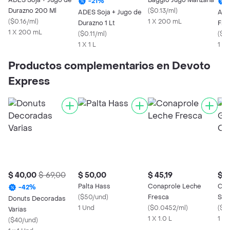
ADES Soja + Jugo de
Baggio Jugo Manzana
-
21
%
Durazno 200 Ml
(
$0.13/ml
)
ADES Soja + Jugo de
ADE
(
$0.16/ml
)
1 X 200 mL
Durazno 1 Lt
Frut
1 X 200 mL
(
$0.11/ml
)
(
$0.
1 X 1 L
1 X 
Productos complementarios en Devoto
Express
$ 40,00
$ 69,00
$ 50,00
$ 45,19
$ 1
Palta Hass
Conaprole Leche
Coc
-
42
%
(
$50/und
)
Fresca
Sab
Donuts Decoradas
1 Und
(
$0.0452/ml
)
(
$0.
Varias
1 X 1.0 L
1 X 
(
$40/und
)