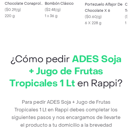
Chocolate Conaprole
Bombón Clásico
Portezuelo Alfajor De
Chiq
X 2
(
$0.29/g
)
(
$2.48/g
)
Chocolate X 6
Tor
220 g
1 x 36 g
(
$0.60/g
)
(
$0.
6 X 228 g
1 X 
¿Cómo pedir
ADES Soja
+ Jugo de Frutas
Tropicales 1 Lt
en Rappi?
Para pedir ADES Soja + Jugo de Frutas
Tropicales 1 Lt en Rappi debes completar los
siguientes pasos y nos encargamos de llevarte
el producto a tu domicilio a la brevedad