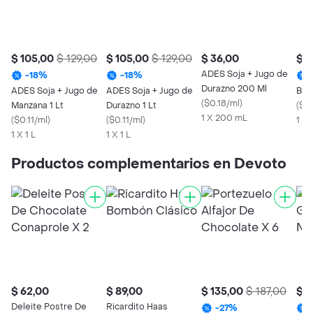
$ 105,00
$ 129,00
$ 105,00
$ 129,00
$ 36,00
$ 1
ADES Soja + Jugo de
-
18
%
-
18
%
Durazno 200 Ml
ADES Soja + Jugo de
ADES Soja + Jugo de
Bag
(
$0.18/ml
)
Manzana 1 Lt
Durazno 1 Lt
(
$0.
1 X 200 mL
(
$0.11/ml
)
(
$0.11/ml
)
1 X 
1 X 1 L
1 X 1 L
Productos complementarios en Devoto
$ 62,00
$ 89,00
$ 135,00
$ 187,00
$ 2
Deleite Postre De
Ricardito Haas
-
27
%