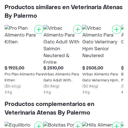
Productos similares en Veterinaria Atenas
By Palermo
$ 1925,00
$ 2510,00
$ 2505,00
$ 4
Pro Plan Alimento Para
Virbac Alimento Para
Virbac Alimento Para
Bio
Kitten
Gato Adult With
Gato Veterinary Hpm
Par
(
$0.65/g
)
Salmón Neutered &
(
$0.84/g
)
Senior Neutered
(
$0.84/g
)
(
$1.
3 Kg
Entire
3 Kg
3 Kg
400
Productos complementarios en
Veterinaria Atenas By Palermo