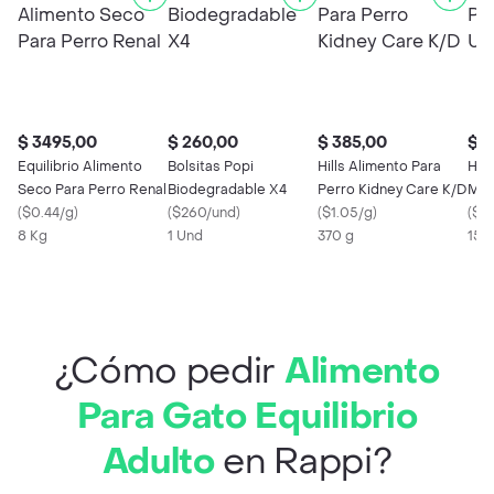
$ 3495,00
$ 260,00
$ 385,00
$ 3
Equilibrio Alimento
Bolsitas Popi
Hills Alimento Para
Hill
Seco Para Perro Renal
Biodegradable X4
Perro Kidney Care K/D
Mas
(
$0.44/g
)
(
$260/und
)
(
$1.05/g
)
Car
(
$2.
8 Kg
1 Und
370 g
156
¿Cómo pedir
Alimento
Para Gato Equilibrio
Adulto
en Rappi?