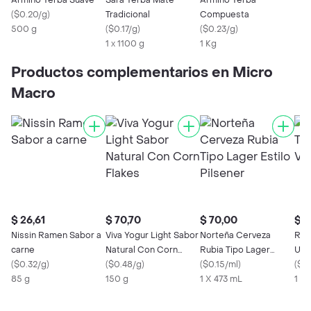
Armiño Yerba Suave
Sara Yerba Mate
Armiño Yerba
(
$0.20/g
)
Tradicional
Compuesta
500 g
(
$0.17/g
)
(
$0.23/g
)
1 x 1100 g
1 Kg
Productos complementarios en Micro
Macro
$ 26,61
$ 70,70
$ 70,00
$ 1
Nissin Ramen Sabor a
Viva Yogur Light Sabor
Norteña Cerveza
Ros
carne
Natural Con Corn
Rubia Tipo Lager
Uvas
(
$0.32/g
)
Flakes
(
$0.48/g
)
Estilo Pilsener
(
$0.15/ml
)
(
$0.
85 g
150 g
1 X 473 mL
1 X 