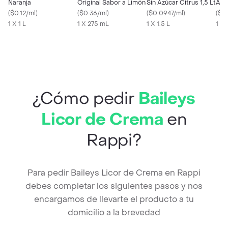
Naranja
Original Sabor a Limón
Sin Azúcar Citrus 1,5 Lt
Agu
(
$0.12/ml
)
(
$0.36/ml
)
(
$0.0947/ml
)
(
$0
1 X 1 L
1 X 275 mL
1 X 1.5 L
1 X 
¿Cómo pedir
Baileys
Licor de Crema
en
Rappi?
Para pedir Baileys Licor de Crema en Rappi
debes completar los siguientes pasos y nos
encargamos de llevarte el producto a tu
domicilio a la brevedad