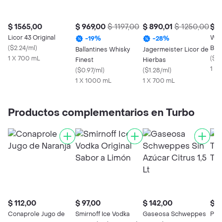
$ 1565,00
$ 969,00
$ 1197,00
$ 890,01
$ 1250,00
$ 1
Licor 43 Original
Whi
-
19
%
-
28
%
(
$2.24/ml
)
Blo
Ballantines Whisky
Jagermeister Licor de
1 X 700 mL
(
$1.
Finest
Hierbas
1 X
(
$0.97/ml
)
(
$1.28/ml
)
1 X 1000 mL
1 X 700 mL
Productos complementarios en Turbo
$ 112,00
$ 97,00
$ 142,00
$ 1
Conaprole Jugo de
Smirnoff Ice Vodka
Gaseosa Schweppes
Pas