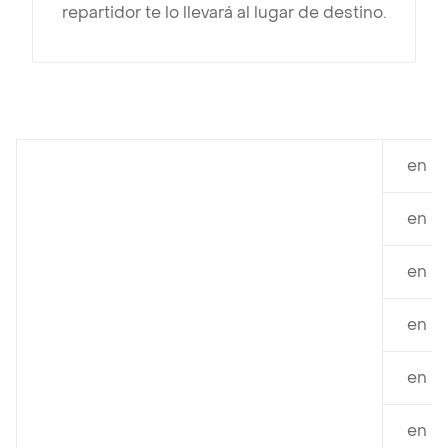
repartidor te lo llevará al lugar de destino.
en D
en D
en D
en D
en D
en D