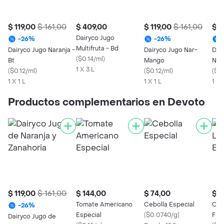
$ 119,00
$ 161,00
$ 409,00
$ 119,00
$ 161,00
$ 1
Dairyco Jugo
-
26
%
-
26
%
Multifruta - Bd
Dairyco Jugo Naranja -
Dairyco Jugo Nar-
Dair
(
$0.14/ml
)
Bt
Mango
Nar
1 X 3 L
(
$0.12/ml
)
(
$0.12/ml
)
(
$0.
1 X 1 L
1 X 1 L
1 X 
Productos complementarios en Devoto
$ 119,00
$ 161,00
$ 144,00
$ 74,00
$ 4
Tomate Americano
Cebolla Especial
Con
-
26
%
Especial
(
$0.0740/g
)
Fre
Dairyco Jugo de