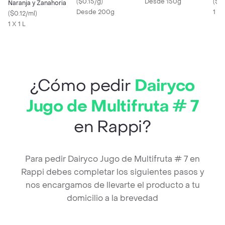
(
$0.15/g
)
Desde 150g
(
$45
Naranja y Zanahoria
Desde 200g
1 X 
(
$0.12/ml
)
1 X 1 L
¿Cómo pedir
Dairyco
Jugo de Multifruta # 7
en Rappi?
Para pedir Dairyco Jugo de Multifruta # 7 en
Rappi debes completar los siguientes pasos y
nos encargamos de llevarte el producto a tu
domicilio a la brevedad