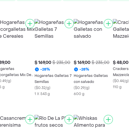
89,00
$ 169,00
$ 235,00
$ 169,00
$ 235,00
$ 48,00
gareñas
Crackers
-
28
%
-
28
%
corgalletas Mix De
Mazzeicl
Hogareñas Galletas 7
Hogareñas Galletas
reales
0.49/g
)
(
$0.44/g
)
Semillas
con salvado
5 g
110 g
(
$0.32/g
)
(
$0.29/g
)
1 X 543 g
600 g