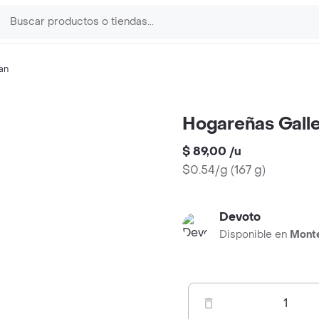
an
Hogareñas Gall
$ 89,00
/
u
$0.54/g
(
167 g
)
Devoto
Disponible en
Mont
1