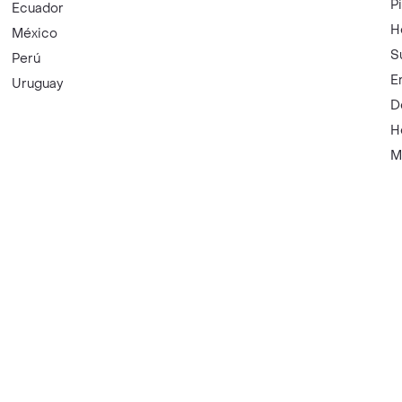
P
Ecuador
H
México
S
Perú
E
Uruguay
D
H
M