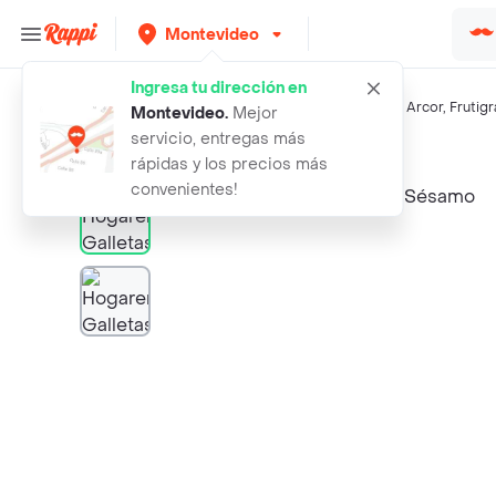
Montevideo
Ingresa tu dirección en
Búsquedas relacionadas:
Galletas
,
Hogareñas
,
Crackers
,
Arcor
,
Frutigr
Montevideo
.
Mejor
servicio, entregas más
Rappi
hogarenas galletas con sesamo
rápidas y los precios más
convenientes!