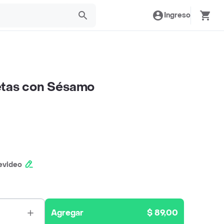
Ingreso
etas con Sésamo
evideo
Agregar
$ 89,00