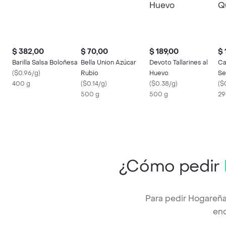
$ 382,00
$ 70,00
$ 189,00
$ 
Barilla Salsa Boloñesa
Bella Union Azúcar
Devoto Tallarines al
Ca
(
$0.96/g
)
Rubio
Huevo
Se
400 g
(
$0.14/g
)
(
$0.38/g
)
Li
(
$
500 g
500 g
29
¿Cómo pedir
Para pedir Hogareña
enc