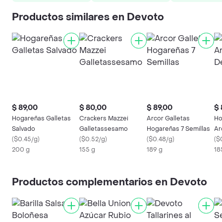
Productos similares en Devoto
$ 89,00
$ 80,00
$ 89,00
$ 
Hogareñas Galletas
Crackers Mazzei
Arcor Galletas
Ho
Salvado
Galletassesamo
Hogareñas 7 Semillas
Ar
(
$0.45/g
)
(
$0.52/g
)
(
$0.48/g
)
Ce
(
$
200 g
155 g
189 g
18
Productos complementarios en Devoto