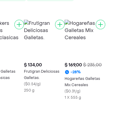
$ 134,00
$ 169,00
$ 235,00
 Galletas
Frutigran Deliciosas
-
28
%
asicas
Galletas.
Hogareñas Galletas
(
$0.54/g
)
Mix Cereales
250 g
(
$0.31/g
)
1 X 555 g