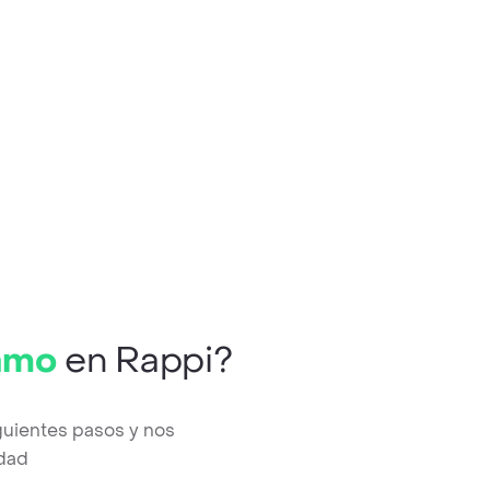
amo
en Rappi?
guientes pasos y nos
edad