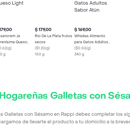
179,00
$ 179,00
$ 169,00
sancrem Ja
Rio De La Plata frutos
Whiskas Alimento
renísima Queso
secos
para Gatos Adultos
ght
0.62/g
)
(
$1.20/g
)
Sabor Atún
(
$0.50/g
)
0 g
150 g
340 g
Hogareñas Galletas con Sés
s Galletas con Sésamo en Rappi debes completar los si
argamos de llevarte el producto a tu domicilio a la brev