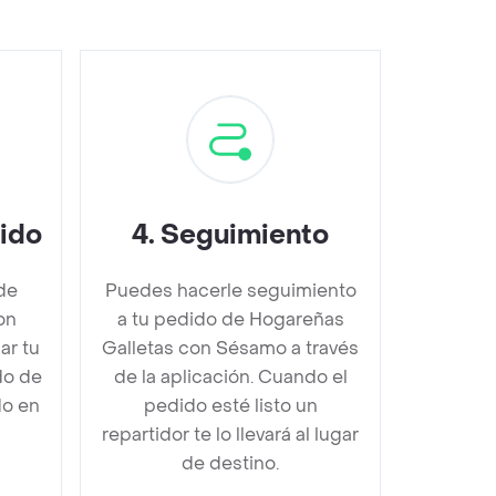
dido
4
.
Seguimiento
de
Puedes hacerle seguimiento
on
a tu pedido de Hogareñas
r tu
Galletas con Sésamo a través
do de
de la aplicación. Cuando el
do en
pedido esté listo un
repartidor te lo llevará al lugar
de destino.