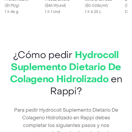
Caramelo Sin Azúcar
(
$1.79/g
)
(
$45.19/und
)
(
$0.0236/ml
)
(
$0.
1 X 46 g
1 X 1 Und
1 X 6.25 L
Des
¿Cómo pedir
Hydrocoll
Suplemento Dietario De
Colageno Hidrolizado
en
Rappi?
Para pedir Hydrocoll Suplemento Dietario De
Colageno Hidrolizado en Rappi debes
completar los siguientes pasos y nos