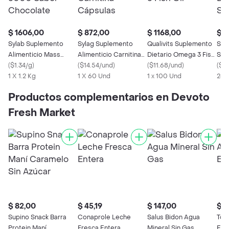
$ 1606,00
$ 872,00
$ 1168,00
$ 7
Sylab Suplemento
Sylag Suplemento
Qualivits Suplemento
Simp
Alimenticio Mass
Alimenticio Carnitina
Dietario Omega 3 Fish
Sup
3000 Sabor
(
$1.34/g
)
Cápsulas
(
$14.54/und
)
Oil
(
$11.68/und
)
con 
(
$2.
Chocolate
1 X 1.2 Kg
1 X 60 Und
1 x 100 Und
240
Productos complementarios en Devoto
Fresh Market
$ 82,00
$ 45,19
$ 147,00
$ 1
Supino Snack Barra
Conaprole Leche
Salus Bidon Agua
Tom
Protein Maní
Fresca Entera
Mineral Sin Gas
Esp