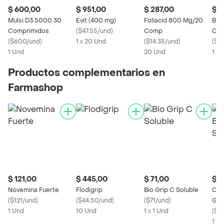
$ 600,00
$ 951,00
$ 287,00
$ 9
Mulsi D3 5000 30
Evit (400 mg)
Foliacid 800 Mg/20
B1 
Comprimidos
(
$47.55/und
)
Comp
Com
(
$600/und
)
1 x 20 Und
(
$14.35/und
)
(
$9
1 Und
20 Und
1 U
Productos complementarios en
Farmashop
$ 121,00
$ 445,00
$ 71,00
$ 8
Novemina Fuerte
Flodigrip
Bio Grip C Soluble
Coc
(
$121/und
)
(
$44.50/und
)
(
$71/und
)
Gas
1 Und
10 Und
1 x 1 Und
Orig
(
$0.
1 X