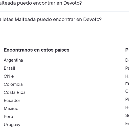
Malteada puedo encontrar en Devoto?
lletas Malteada puedo encontrar en Devoto?
Encontranos en estos países
P
Argentina
D
Brasil
P
Chile
H
m
Colombia
C
Costa Rica
P
Ecuador
H
México
S
Perú
E
Uruguay