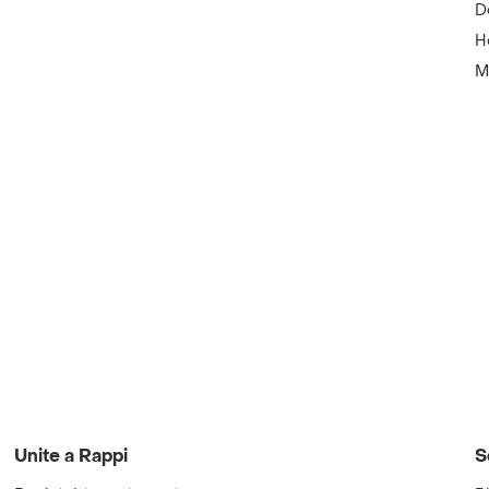
D
H
M
Unite a Rappi
S