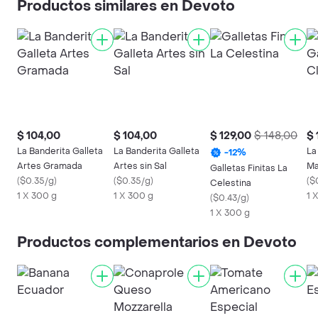
Productos similares en Devoto
$ 104,00
$ 104,00
$ 129,00
$ 148,00
$ 
La Banderita Galleta
La Banderita Galleta
La
-
12
%
Artes Gramada
Artes sin Sal
Ma
Galletas Finitas La
(
$0.35/g
)
(
$0.35/g
)
(
$
Celestina
1 X 300 g
1 X 300 g
1 
(
$0.43/g
)
1 X 300 g
Productos complementarios en Devoto