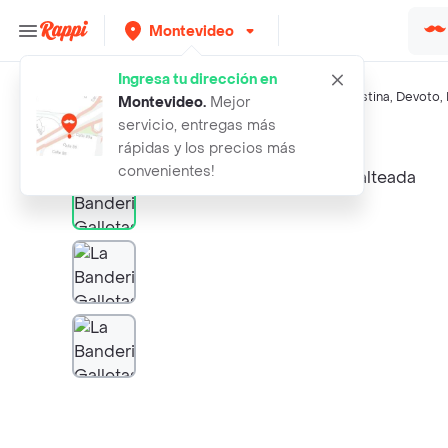
Montevideo
Ingresa tu dirección en
Búsquedas relacionadas:
Galletas
,
La Banderita
,
La Celestina
,
Devoto
,
Montevideo
.
Mejor
servicio, entregas más
Rappi
la banderita galletas malteada
rápidas y los precios más
convenientes!