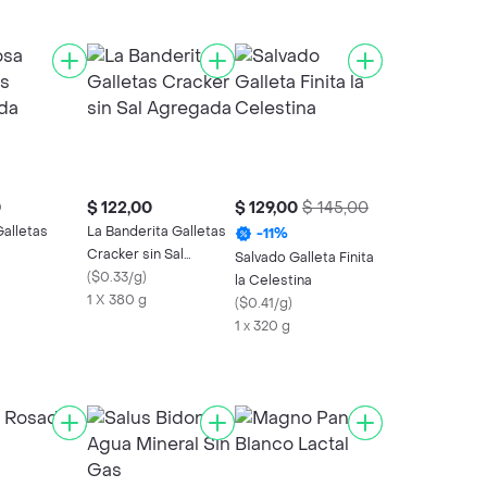
0
$ 122,00
$ 129,00
$ 145,00
alletas
La Banderita Galletas
-
11
%
Cracker sin Sal
Salvado Galleta Finita
Agregada
(
$0.33/g
)
la Celestina
1 X 380 g
(
$0.41/g
)
1 x 320 g