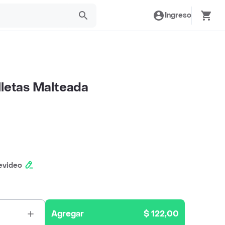
Ingreso
lletas Malteada
evideo
Agregar
$ 122,00