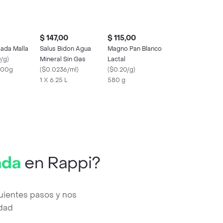
$ 147,00
$ 115,00
ada Malla
Salus Bidon Agua
Magno Pan Blanco
/g
)
Mineral Sin Gas
Lactal
500g
(
$0.0236/ml
)
(
$0.20/g
)
1 X 6.25 L
580 g
ada
en Rappi?
uientes pasos y nos
edad