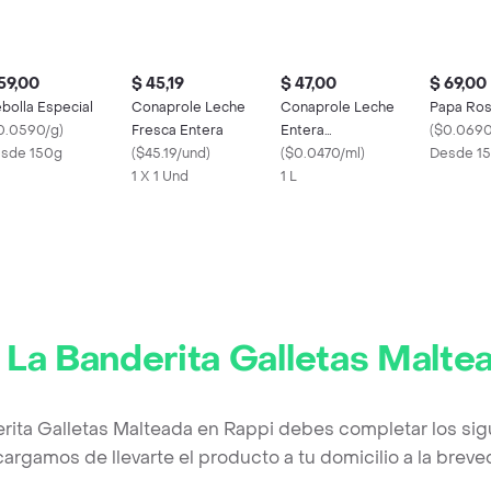
59,00
$ 45,19
$ 47,00
$ 69,00
bolla Especial
Conaprole Leche
Conaprole Leche
Papa Ros
0.0590/g
)
Fresca Entera
Entera
(
$0.0690
sde 150g
(
$45.19/und
)
Ultrapasteurizada
(
$0.0470/ml
)
Desde 1
1 X 1 Und
1 L
r
La Banderita Galletas Malte
erita Galletas Malteada en Rappi debes completar los sig
argamos de llevarte el producto a tu domicilio a la brev