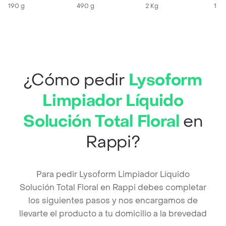
190 g
490 g
2 Kg
1 X
¿Cómo pedir
Lysoform
Limpiador Líquido
Solución Total Floral
en
Rappi?
Para pedir Lysoform Limpiador Líquido
Solución Total Floral en Rappi debes completar
los siguientes pasos y nos encargamos de
llevarte el producto a tu domicilio a la brevedad