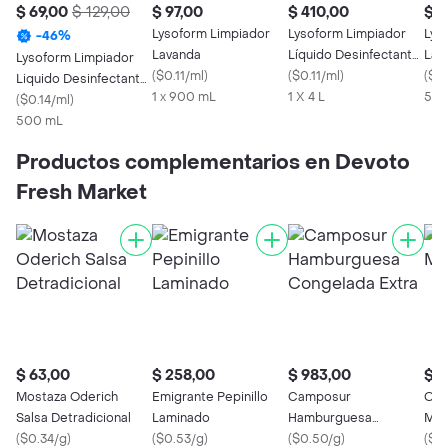
$ 69,00
$ 129,00
$ 97,00
$ 410,00
$ 1
Lysoform Limpiador
Lysoform Limpiador
Lys
-
46
%
Lavanda
Líquido Desinfectante
Lav
Lysoform Limpiador
(
$0.11/ml
)
Aroma Floral
(
$0.11/ml
)
(
$0
Liquido Desinfectante
1 x 900 mL
Perfection
1 X 4 L
500
Citrica
(
$0.14/ml
)
500 mL
Productos complementarios en Devoto
Fresh Market
$ 63,00
$ 258,00
$ 983,00
$ 3
Mostaza Oderich
Emigrante Pepinillo
Camposur
Ode
Salsa Detradicional
Laminado
Hamburguesa
Mos
(
$0.34/g
)
(
$0.53/g
)
Congelada Extra
(
$0.50/g
)
(
$0