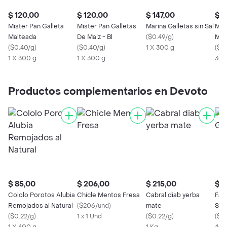
$ 120,00
$ 120,00
$ 147,00
$ 1
Mister Pan Galleta
Mister Pan Galletas
Marina Galletas sin Sal
Mis
Malteada
De Maiz - Bl
(
$0.49/g
)
Mari
(
$0.40/g
)
(
$0.40/g
)
1 X 300 g
(
$0
1 X 300 g
1 X 300 g
300
Productos complementarios en Devoto
$ 85,00
$ 206,00
$ 215,00
$ 1
Cololo Porotos Alubia
Chicle Mentos Fresa
Cabral diab yerba
Fam
Remojados al Natural
(
$206/und
)
mate
Sal
(
$0.22/g
)
1 x 1 Und
(
$0.22/g
)
(
$0