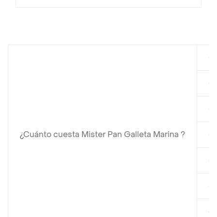
en
en
en
¿Cuánto cuesta Mister Pan Galleta Marina ?
en
en
en
en