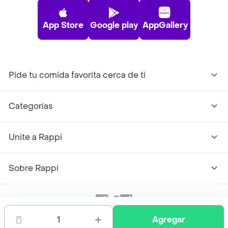
App Store
Google play
AppGallery
Pide tu comida favorita cerca de ti
Categorías
Unite a Rappi
Sobre Rappi
Facebook
Twitter
Instagram
1
Agregar
©
2026
Rappi Inc. All rights reserved.