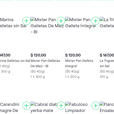
147,00
$ 120,00
$ 120,00
$ 167,0
rina Galletas sin Sal
Mister Pan Galletas
Mister Pan Galleta
La Trigue
0.49/g
)
De Maiz - Bl
Integral
sin Sal
X 300 g
(
$0.40/g
)
(
$0.40/g
)
(
$0.46/g
)
1 X 300 g
1 X 300 g
370 g