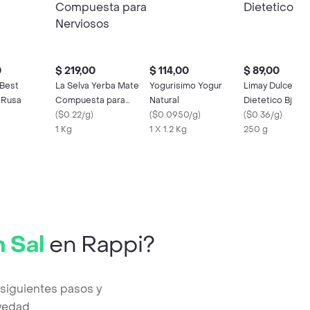
0
$ 219,00
$ 114,00
$ 89,00
 Best
La Selva Yerba Mate
Yogurisimo Yogur
Limay Dulce Mem
 Rusa
Compuesta para
Natural
Dietetico Bj
Nerviosos
(
$0.22/g
)
(
$0.0950/g
)
(
$0.36/g
)
1 Kg
1 X 1.2 Kg
250 g
n Sal
en Rappi?
 siguientes pasos y
evedad