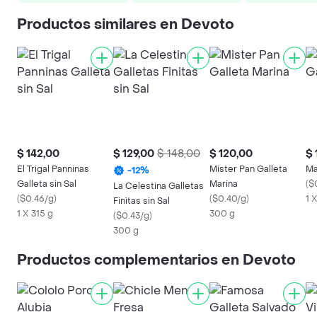
Productos similares en Devoto
$ 142,00
$ 129,00
$ 148,00
$ 120,00
$ 
El Trigal Panninas
Mister Pan Galleta
Ma
-
12
%
Galleta sin Sal
Marina
(
$
La Celestina Galletas
(
$0.46/g
)
(
$0.40/g
)
1 
Finitas sin Sal
1 X 315 g
300 g
(
$0.43/g
)
300 g
Productos complementarios en Devoto