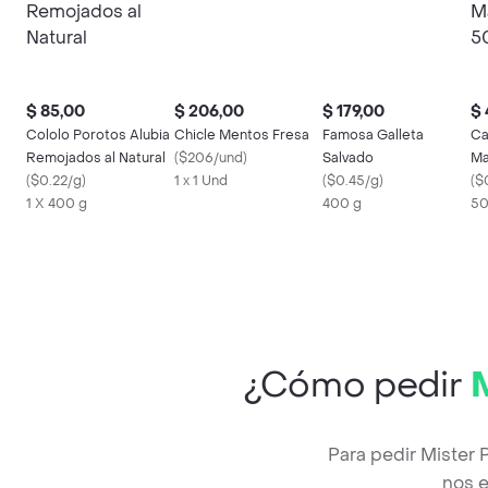
$ 85,00
$ 206,00
$ 179,00
$ 
Cololo Porotos Alubia
Chicle Mentos Fresa
Famosa Galleta
Ca
Remojados al Natural
(
$206/und
)
Salvado
Ma
(
$0.22/g
)
1 x 1 Und
(
$0.45/g
)
C
(
$
1 X 400 g
400 g
50
¿Cómo pedir
M
Para pedir Mister 
nos e