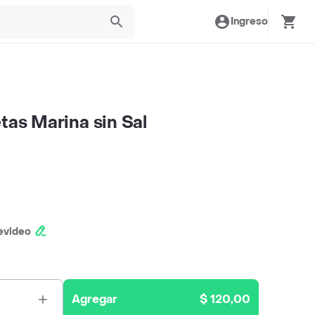
Ingreso
tas Marina sin Sal
evideo
Agregar
$ 120,00