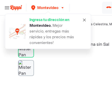
Montevideo
Ingresa tu dirección en
Búsquedas relacionadas:
Galletas
,
Mister Pan
,
El Trigal
,
La Celestina
,
M
Montevideo
.
Mejor
servicio, entregas más
Rappi
mister pan galletas marina sin sal
rápidas y los precios más
convenientes!