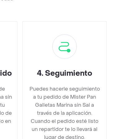
dido
4
.
Seguimiento
de
Puedes hacerle seguimiento
a sin
a tu pedido de Mister Pan
tu
Galletas Marina sin Sal a
do de
través de la aplicación.
do en
Cuando el pedido esté listo
un repartidor te lo llevará al
lugar de destino.