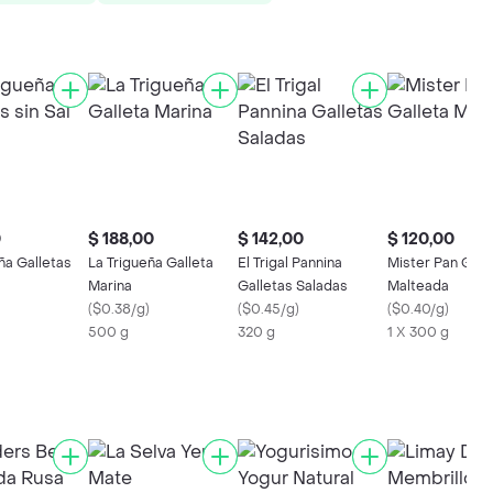
0
$ 188,00
$ 142,00
$ 120,00
ña Galletas
La Trigueña Galleta
El Trigal Pannina
Mister Pan Gall
Marina
Galletas Saladas
Malteada
(
$0.38/g
)
(
$0.45/g
)
(
$0.40/g
)
500 g
320 g
1 X 300 g