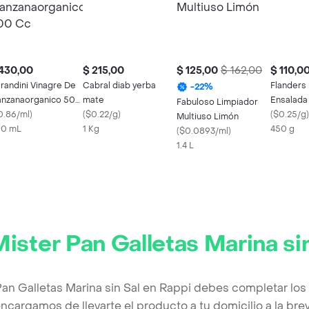
430,00
$ 215,00
$ 125,00
$ 162,00
$ 110,0
randini Vinagre De
Cabral diab yerba
Flanders
-
22
%
nzanaorganico 500
mate
Ensalada
Fabuloso Limpiador
c
0.86/ml
)
(
$0.22/g
)
(
$0.25/g
)
Multiuso Limón
0 mL
1 Kg
450 g
(
$0.0893/ml
)
1.4 L
ister Pan Galletas Marina si
Pan Galletas Marina sin Sal en Rappi debes completar los
ncargamos de llevarte el producto a tu domicilio a la br