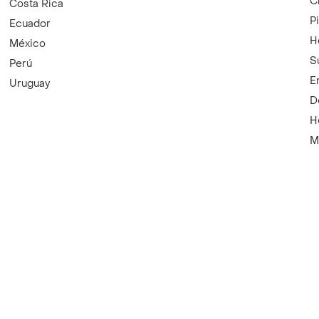
C
Costa Rica
P
Ecuador
H
México
S
Perú
E
Uruguay
D
H
M