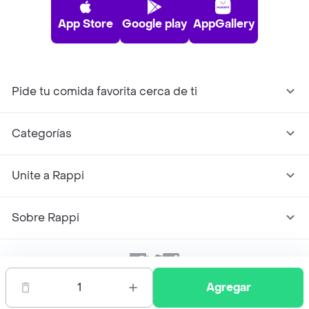
App Store
Google play
AppGallery
Pide tu comida favorita cerca de ti
Categorías
Unite a Rappi
Sobre Rappi
Facebook
Twitter
Instagram
1
Agregar
©
2026
Rappi Inc. All rights reserved.