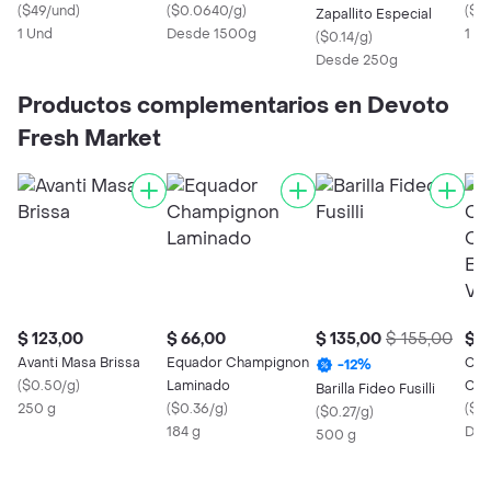
(
$49/und
)
(
$0.0640/g
)
(
$1
Zapallito Especial
1 Und
Desde 1500g
1 U
(
$0.14/g
)
Desde 250g
Productos complementarios en Devoto
Fresh Market
$ 123,00
$ 66,00
$ 135,00
$ 155,00
$ 7
Avanti Masa Brissa
Equador Champignon
Cam
-
12
%
(
$0.50/g
)
Laminado
Cer
Barilla Fideo Fusilli
250 g
(
$0.36/g
)
Env
(
$0
(
$0.27/g
)
184 g
Des
500 g