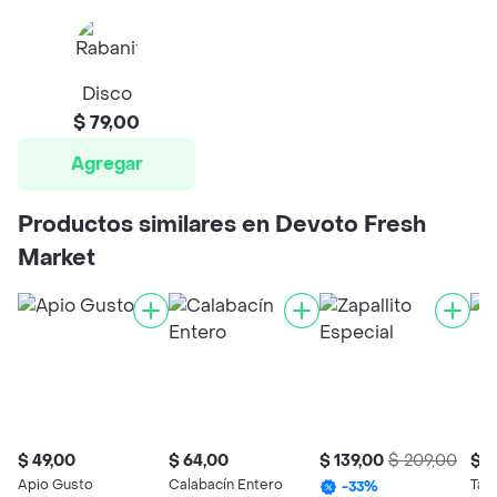
Disco
$ 79,00
Agregar
Productos similares en Devoto Fresh
Market
$ 49,00
$ 64,00
$ 139,00
$ 209,00
$ 1
Apio Gusto
Calabacín Entero
Tall
-
33
%