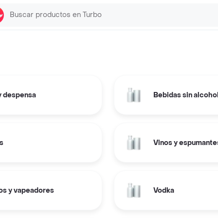
y despensa
Bebidas sin alcoho
s
Vinos y espumante
los y vapeadores
Vodka