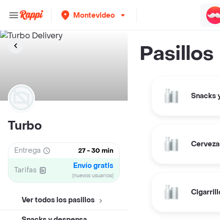
Montevideo
Pasillos
Snacks 
Turbo
Cerveza
Entrega
27 - 30 min
Envío gratis
Tarifas
(nuevos usuarios)
Cigarril
Ver todos los pasillos
Snacks y despensa