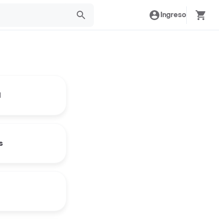
Ingreso
l
s