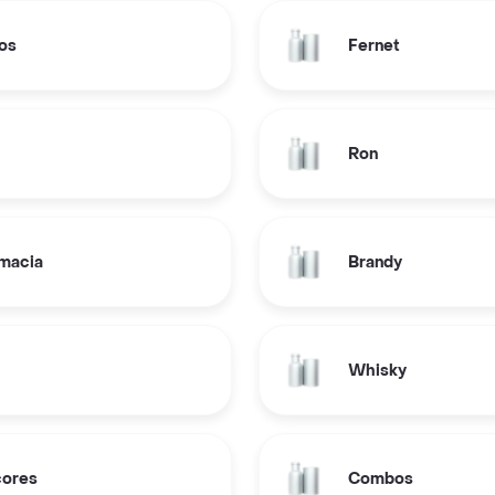
vos
Fernet
Ron
rmacia
Brandy
Whisky
cores
Combos