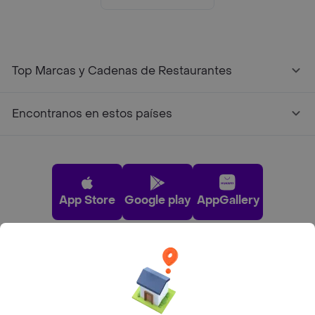
Top Marcas y Cadenas de Restaurantes
Encontranos en estos países
App Store
Google play
AppGallery
Pide tu comida favorita cerca de ti
Categorías