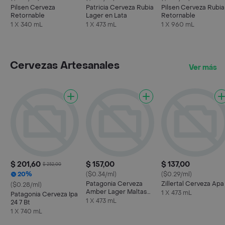
Pilsen Cerveza
Patricia Cerveza Rubia
Pilsen Cerveza Rubia
Retornable
Lager en Lata
Retornable
1 X 340 mL
1 X 473 mL
1 X 960 mL
Cervezas Artesanales
Ver más
$ 201,60
$ 157,00
$ 137,00
$ 252,00
20%
($0.34/ml)
($0.29/ml)
Patagonia Cerveza
Zillertal Cerveza Apa
($0.28/ml)
Amber Lager Maltas
1 X 473 mL
Patagonia Cerveza Ipa
Caramelo
1 X 473 mL
24 7 Bt
1 X 740 mL