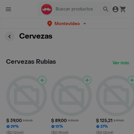
Montevideo
Cervezas
Cervezas Rubias
Ver más
$ 39,00
$ 89,00
$ 125,21
$ 55,00
$ 105,00
$ 199,00
29%
15%
37%
($0.12/ml)
($0.19/ml)
($0.13/ml)