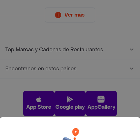
Ver más
Top Marcas y Cadenas de Restaurantes
Encontranos en estos países
App Store
Google play
AppGallery
Pide tu comida favorita cerca de ti