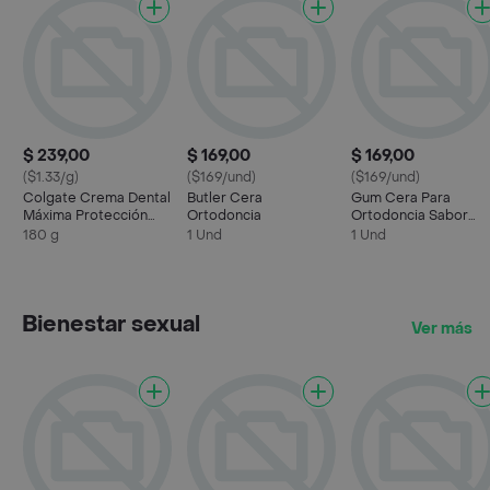
$ 239,00
$ 169,00
$ 169,00
($1.33/g)
($169/und)
($169/und)
Colgate Crema Dental
Butler Cera
Gum Cera Para
Máxima Protección
Ortodoncia
Ortodoncia Sabor
Anticaries
Neutro 723
180 g
1 Und
1 Und
Bienestar sexual
Ver más