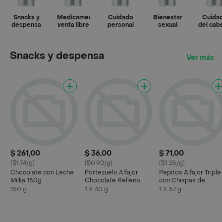
Snacks y
Medicamento
Cuidado
Bienestar
Cuida
despensa
venta libre
personal
sexual
del cabe
Snacks y despensa
Ver más
$ 261,00
$ 36,00
$ 71,00
($1.74/g)
($0.90/g)
($1.25/g)
Chocolate con Leche
Portezuelo Alfajor
Pepitos Alfajor Triple
Milka 150g
Chocolate Relleno
con Chispas de
con Dulce de Leche
Chocolate
150 g
1 X 40 g
1 X 57 g