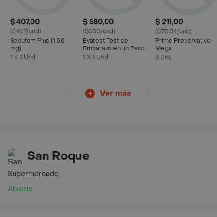
$ 407,00
$ 580,00
$ 211,00
($407/und)
($580/und)
($70.34/und)
Secufem Plus (1.50
Evatest Test de
Prime Preservativo
mg)
Embarazo en un Paso
Mega
1 X 1 Und
1 X 1 Und
3 Und
Ver más
San Roque
Supermercado
Abierto