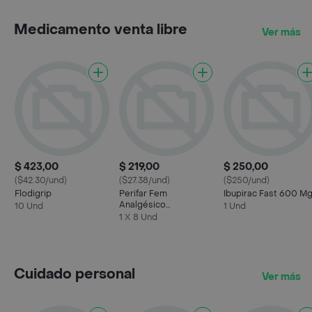
Medicamento venta libre
Ver más
$ 423,00
$ 219,00
$ 250,00
($42.30/und)
($27.38/und)
($250/und)
Flodigrip
Perifar Fem
Ibupirac Fast 600 M
Analgésico
10 Und
1 Und
Descongestivo
1 X 8 Und
Antiespasmódico
Cuidado personal
Ver más