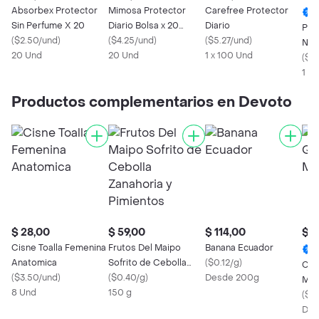
Absorbex Protector
Mimosa Protector
Carefree Protector
Sin Perfume X 20
Diario Bolsa x 20
Diario
Pro
(
$2.50/und
)
Unidades
(
$4.25/und
)
(
$5.27/und
)
Nos
20 Und
20 Und
1 x 100 Und
Cal
(
$2
1 U
Productos complementarios en Devoto
$ 28,00
$ 59,00
$ 114,00
$ 4
Cisne Toalla Femenina
Frutos Del Maipo
Banana Ecuador
Anatomica
Sofrito de Cebolla
(
$0.12/g
)
Con
(
$3.50/und
)
Zanahoria y Pimientos
(
$0.40/g
)
Desde 200g
Moz
8 Und
150 g
(
$0
Des