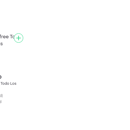
0
 Todo Los
d
)
d