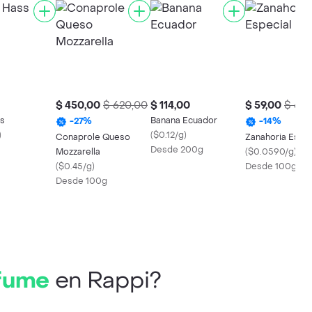
$ 450,00
$ 620,00
$ 114,00
$ 59,00
$ 69,
ss
Banana Ecuador
-
27
%
-
14
%
)
(
$0.12/g
)
Conaprole Queso
Zanahoria Espec
Desde 200g
Mozzarella
(
$0.0590/g
)
(
$0.45/g
)
Desde 100g
Desde 100g
rfume
en Rappi?