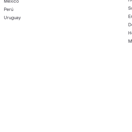
H
México
S
Perú
E
Uruguay
D
H
M