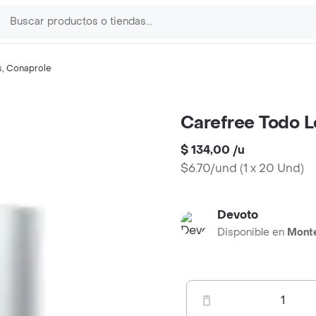
s
,
Conaprole
Carefree Todo L
$ 134,00
/
u
$6.70/und
(
1 x 20 Und
)
Devoto
Disponible en
Mont
1