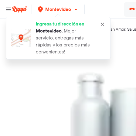
Montevideo
Ingresa tu dirección en
Búsquedas relacionadas:
Toallas higiénicas
,
Carefree
,
Gran Amor
,
Salu
Montevideo
.
Mejor
servicio, entregas más
Rappi
carefree todo los dias sperfume
rápidas y los precios más
convenientes!