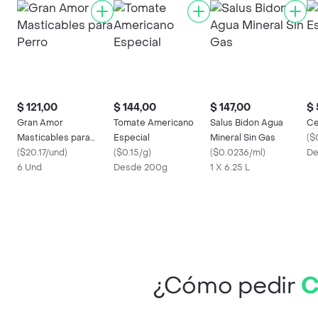
$ 121,00
$ 144,00
$ 147,00
$ 
Gran Amor
Tomate Americano
Salus Bidon Agua
Ce
Masticables para
Especial
Mineral Sin Gas
(
$
Perro
(
$20.17/und
)
(
$0.15/g
)
(
$0.0236/ml
)
De
6 Und
Desde 200g
1 X 6.25 L
¿Cómo pedir
C