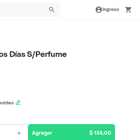
Ingreso
os Días S/Perfume
evideo
Agregar
$ 134,00