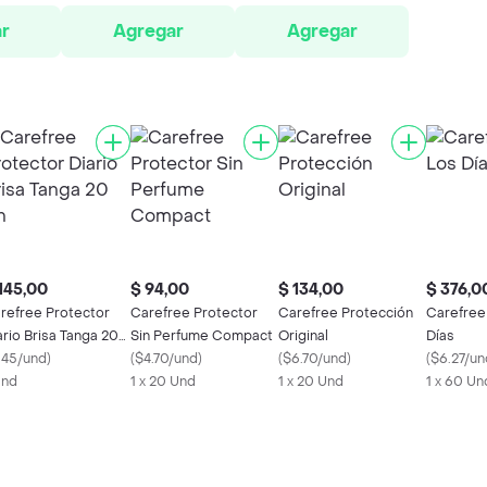
r
Agregar
Agregar
145,00
$ 94,00
$ 134,00
$ 376,0
refree Protector
Carefree Protector
Carefree Protección
Carefree
ario Brisa Tanga 20
Sin Perfume Compact
Original
Días
145/und
)
(
$4.70/und
)
(
$6.70/und
)
(
$6.27/un
Und
1 x 20 Und
1 x 20 Und
1 x 60 Un