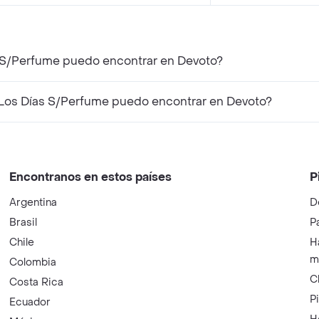
s S/Perfume puedo encontrar en Devoto?
Los Días S/Perfume puedo encontrar en Devoto?
Encontranos en estos países
P
Argentina
D
Brasil
P
Chile
H
m
Colombia
C
Costa Rica
P
Ecuador