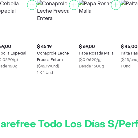
59,00
$ 45,19
$ 69,00
$ 45,00
bolla Especial
Conaprole Leche
Papa Rosada Malla
Palta Ha
0.0590/g
)
Fresca Entera
(
$0.0690/g
)
(
$45/und
sde 150g
(
$45.19/und
)
Desde 1500g
1 Und
1 X 1 Und
arefree Todo Los Días S/Pe