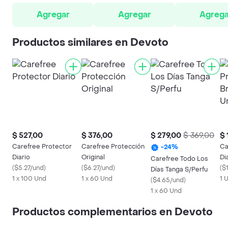
Agregar
Agregar
Agrega
Productos similares en Devoto
$ 527,00
$ 376,00
$ 279,00
$ 369,00
$ 
Carefree Protector
Carefree Protección
Ca
-
24
%
Diario
Original
Di
Carefree Todo Los
(
$5.27/und
)
(
$6.27/und
)
Un
(
$
Días Tanga S/Perfu
1 x 100 Und
1 x 60 Und
1 
(
$4.65/und
)
1 x 60 Und
Productos complementarios en Devoto