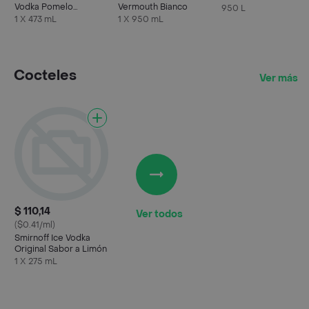
Vodka Pomelo
Vermouth Bianco
950 L
Alcohólica Lata
1 X 473 mL
1 X 950 mL
Cocteles
Ver más
$ 110,14
Ver todos
($0.41/ml)
Smirnoff Ice Vodka
Original Sabor a Limón
1 X 275 mL