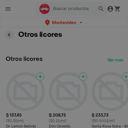
Montevideo
Otros licores
Otros licores
Ver más
$ 137,45
$ 208,75
$ 233,73
($0.30/ml)
($0.22/ml)
($0.0003/ml)
Dr. Lemon Bebida
Don Osvaldo
Santa Rosa Sidra - Bt