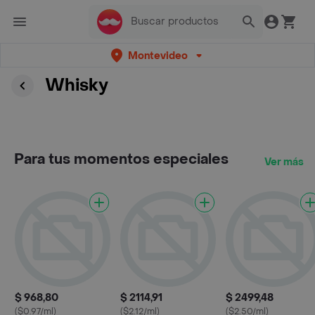
Montevideo
Whisky
Para tus momentos especiales
Ver más
$ 968,80
$ 2114,91
$ 2499,48
($0.97/ml)
($2.12/ml)
($2.50/ml)