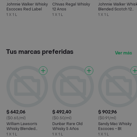
Johnnie Walker Whisky
Chivas Regal Whisky
Johnnie Walker Whis
Escoces Red Label
12 Anos
Blended Scotch 12
Años
1 X 1 L
1 X 1 L
1 X 1 L
Tus marcas preferidas
Ver más
$ 642,06
$ 492,40
$ 902,96
($0.65/ml)
($0.50/ml)
($0.91/ml)
William Lawson's
Dunbar Rare Old
Sandy Mac Whisky
Whisky Blended
Whisky 5 Años
Escoces - Bt
Scotch
1 X 1 L
1 X 1 L
1 X 1 L