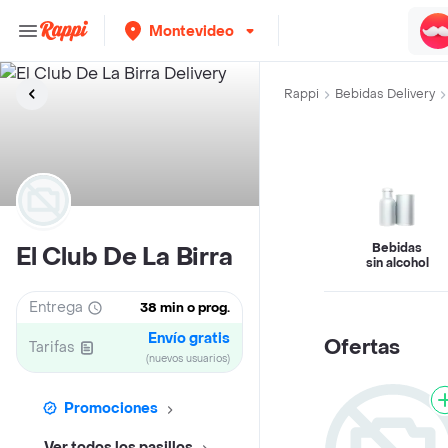
Montevideo
Rappi
Bebidas Delivery
Bebidas
El Club De La Birra
sin alcohol
Entrega
38 min o prog.
Envío gratis
Ofertas
Tarifas
(nuevos usuarios)
Promociones
Ver todos los pasillos