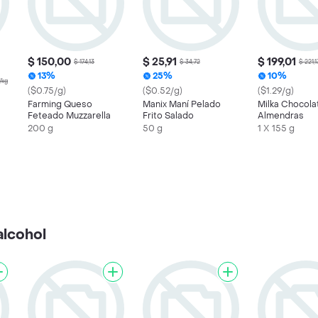
$ 150,00
$ 25,91
$ 199,01
$ 174,13
$ 34,72
$ 221,1
13%
25%
10%
/kg
($0.75/g)
($0.52/g)
($1.29/g)
Farming Queso
Manix Maní Pelado
Milka Chocola
Feteado Muzzarella
Frito Salado
Almendras
200 g
50 g
1 X 155 g
alcohol