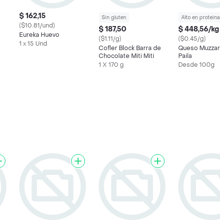
$ 162,15
Sin gluten
Alto en proteina
($10.81/und)
$ 187,50
$ 448,56/kg
Eureka Huevo
($1.11/g)
($0.45/g)
1 x 15 Und
Cofler Block Barra de
Queso Muzzare
Chocolate Miti Miti
Paila
1 X 170 g
Desde 100g