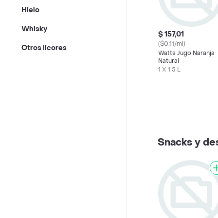
Hielo
Whisky
$ 157,01
($0.11/ml)
Otros licores
Watts Jugo Naranja
Natural
1 X 1.5 L
Snacks y de