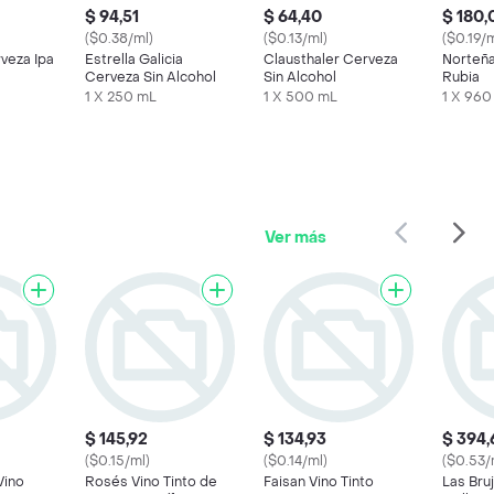
$ 94,51
$ 64,40
$ 180,
($0.38/ml)
($0.13/ml)
($0.19/m
veza Ipa
Estrella Galicia
Clausthaler Cerveza
Norteñ
Cerveza Sin Alcohol
Sin Alcohol
Rubia
1 X 250 mL
1 X 500 mL
1 X 960
Ver más
$ 145,92
$ 134,93
$ 394,
($0.15/ml)
($0.14/ml)
($0.53/
Vino
Rosés Vino Tinto de
Faisan Vino Tinto
Las Bruj