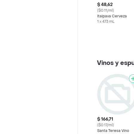
$ 48,62
($0.11/ml)
Itaipava Cerveza
1 x 473 mL
Vinos y esp
$ 166,71
($0.17/ml)
Santa Teresa Vino