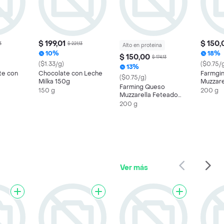
$ 199,01
$ 150,
3
$ 221,13
Alto en proteina
10%
18%
$ 150,00
$ 174,13
($1.33/g)
($0.75/
13%
te con
Chocolate con Leche
Farmgi
($0.75/g)
Milka 150g
Muzzare
Farming Queso
150 g
200 g
Muzzarella Feteado
Bajo en Sodio
200 g
Ver más