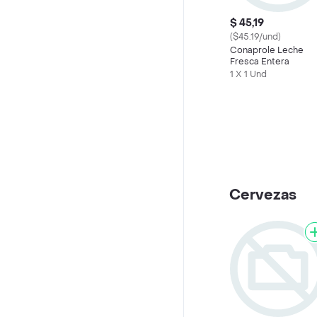
$ 45,19
($45.19/und)
Conaprole Leche
Fresca Entera
1 X 1 Und
Cervezas