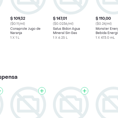
$ 109,32
$ 147,01
$ 110,00
($0.11/ml)
($0.0236/ml)
($0.24/ml)
Conaprole Jugo de
Salus Bidon Agua
Monster Ener
Naranja
Mineral Sin Gas
Bebida Energi
1 X 1 L
1 X 6.25 L
1 X 473.0 mL
spensa