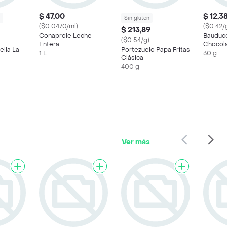
$ 47,00
$ 12,3
Sin gluten
($0.0470/ml)
($0.42/
$ 213,89
Conaprole Leche
Bauducc
($0.54/g)
Entera
Chocol
lla La
Portezuelo Papa Fritas
Ultrapasteurizada
1 L
30 g
Clásica
400 g
Ver más