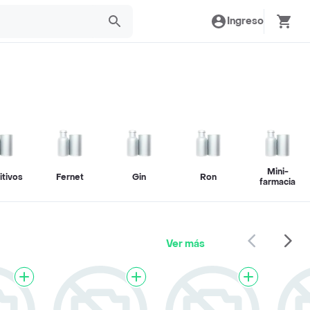
Ingreso
Mini-
itivos
Fernet
Gin
Ron
farmacia
Ver más