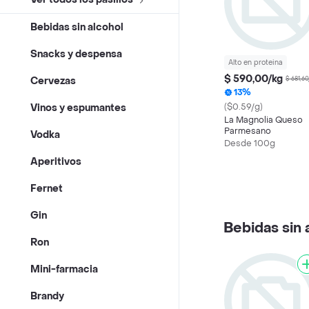
Bebidas sin alcohol
Snacks y despensa
Alto en proteina
$ 590,00/kg
Cervezas
$ 681,60
13%
($0.59/g)
Vinos y espumantes
La Magnolia Queso
Parmesano
Vodka
Desde 100g
Aperitivos
Fernet
Gin
Bebidas sin 
Ron
Mini-farmacia
Brandy