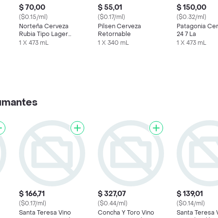
$ 70,00
$ 55,01
$ 150,00
($0.15/ml)
($0.17/ml)
($0.32/ml)
Norteña Cerveza
Pilsen Cerveza
Patagonia Cer
Rubia Tipo Lager
Retornable
24 7 La
Estilo Pilsener
1 X 473 mL
1 X 340 mL
1 X 473 mL
umantes
$ 166,71
$ 327,07
$ 139,01
($0.17/ml)
($0.44/ml)
($0.14/ml)
Santa Teresa Vino
Concha Y Toro Vino
Santa Teresa 