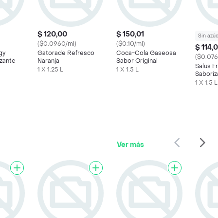
$ 120,00
$ 150,01
Sin azú
($0.0960/ml)
($0.10/ml)
$ 114,
gy
Gatorade Refresco
Coca-Cola Gaseosa
($0.076
zante
Naranja
Sabor Original
Salus F
1 X 1.25 L
1 X 1.5 L
Saboriz
Pomelo
1 X 1.5 L
Ver más