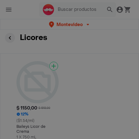
Montevideo
Licores
$ 1150,00
$ 1313,00
12%
($1.54/ml)
Baileys Licor de
Crema
1 X 750 mL