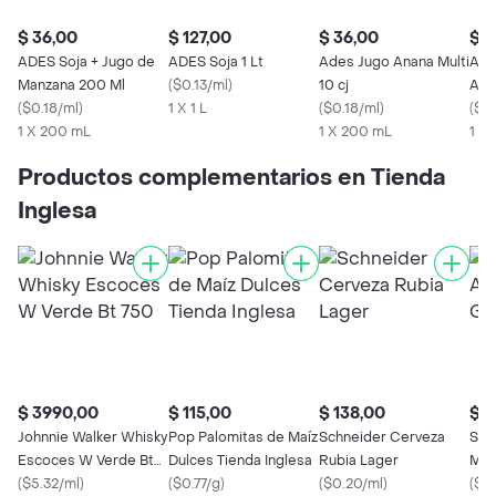
$ 36,00
$ 127,00
$ 36,00
$ 1
ADES Soja + Jugo de
ADES Soja 1 Lt
Ades Jugo Anana Multi
ADE
Manzana 200 Ml
(
$0.13/ml
)
10 cj
Anan
(
$0.18/ml
)
1 X 1 L
(
$0.18/ml
)
(
$0.
1 X 200 mL
1 X 200 mL
1 X 
Productos complementarios en Tienda
Inglesa
$ 3990,00
$ 115,00
$ 138,00
$ 1
Johnnie Walker Whisky
Pop Palomitas de Maíz
Schneider Cerveza
Sal
Escoces W Verde Bt
Dulces Tienda Inglesa
Rubia Lager
Min
750
(
$5.32/ml
)
(
$0.77/g
)
(
$0.20/ml
)
(
$0