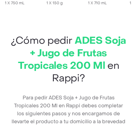
1 X 750 mL
1 X 150 g
1 X 710 mL
1 X 
¿Cómo pedir
ADES Soja
+ Jugo de Frutas
Tropicales 200 Ml
en
Rappi?
Para pedir ADES Soja + Jugo de Frutas
Tropicales 200 Ml en Rappi debes completar
los siguientes pasos y nos encargamos de
llevarte el producto a tu domicilio a la brevedad