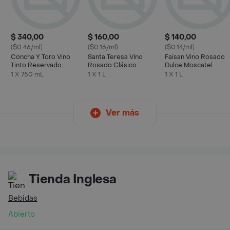
$ 340,00
$ 160,00
$ 140,00
($0.46/ml)
($0.16/ml)
($0.14/ml)
Concha Y Toro Vino
Santa Teresa Vino
Faisan Vino Rosado
Tinto Reservado
Rosado Clásico
Dulce Moscatel
Camernere
1 X 750 mL
1 X 1 L
1 X 1 L
Ver más
Tienda Inglesa
Bebidas
Abierto