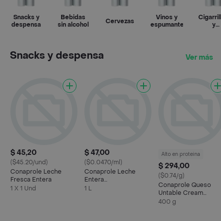
Snacks y
Bebidas
Vinos y
Cigarril
Cervezas
despensa
sin alcohol
espumantes
y
vapead
Snacks y despensa
Ver más
$ 45,20
$ 47,00
Alto en proteina
($45.20/und)
($0.0470/ml)
$ 294,00
Conaprole Leche
Conaprole Leche
($0.74/g)
Fresca Entera
Entera
Conaprole Queso
Ultrapasteurizada
1 X 1 Und
1 L
Untable Cream
Cheese Sachet
400 g