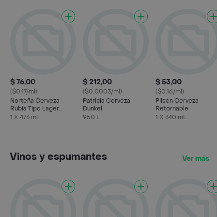
$ 76,00
$ 212,00
$ 53,00
($0.17/ml)
($0.0003/ml)
($0.16/ml)
Norteña Cerveza
Patricia Cerveza
Pilsen Cerveza
Rubia Tipo Lager
Dunkel
Retornable
Estilo Pilsener
1 X 473 mL
950 L
1 X 340 mL
Vinos y espumantes
Ver más